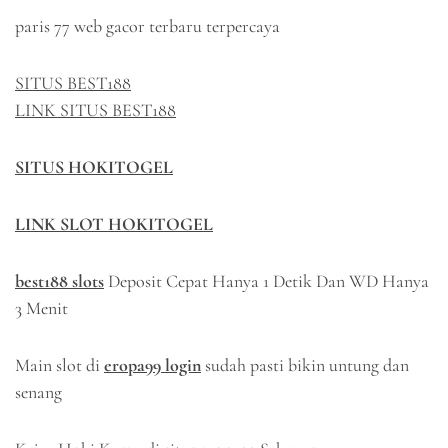
paris 77 web gacor terbaru terpercaya
SITUS BEST188
LINK SITUS BEST188
SITUS HOKITOGEL
LINK SLOT HOKITOGEL
best188 slots
Deposit Cepat Hanya 1 Detik Dan WD Hanya
3 Menit
Main slot di
eropa99 login
sudah pasti bikin untung dan
senang