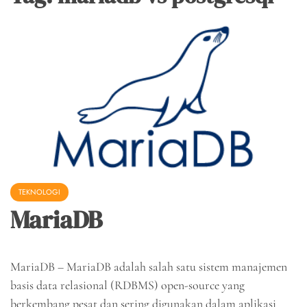
TEKNOLOGI
MariaDB
MariaDB – MariaDB adalah salah satu sistem manajemen
basis data relasional (RDBMS) open-source yang
berkembang pesat dan sering digunakan dalam aplikasi