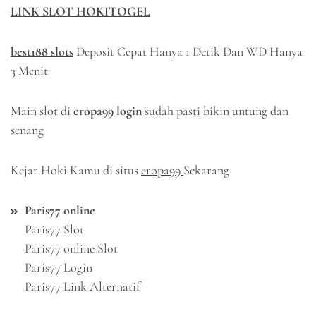
LINK SLOT HOKITOGEL
best188 slots
Deposit Cepat Hanya 1 Detik Dan WD Hanya
3 Menit
Main slot di
eropa99 login
sudah pasti bikin untung dan
senang
Kejar Hoki Kamu di situs
eropa99
Sekarang
Paris77 online
Paris77 Slot
Paris77 online Slot
Paris77 Login
Paris77 Link Alternatif