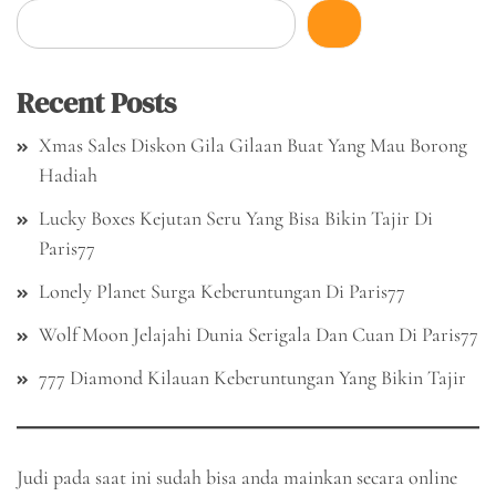
Recent Posts
Xmas Sales Diskon Gila Gilaan Buat Yang Mau Borong
Hadiah
Lucky Boxes Kejutan Seru Yang Bisa Bikin Tajir Di
Paris77
Lonely Planet Surga Keberuntungan Di Paris77
Wolf Moon Jelajahi Dunia Serigala Dan Cuan Di Paris77
777 Diamond Kilauan Keberuntungan Yang Bikin Tajir
Judi pada saat ini sudah bisa anda mainkan secara online