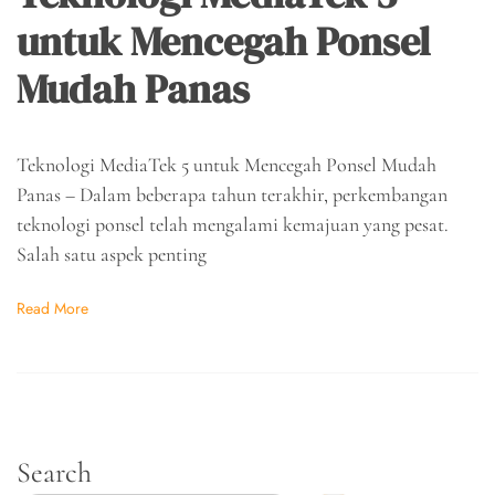
untuk Mencegah Ponsel
Mudah Panas
Teknologi MediaTek 5 untuk Mencegah Ponsel Mudah
Panas – Dalam beberapa tahun terakhir, perkembangan
teknologi ponsel telah mengalami kemajuan yang pesat.
Salah satu aspek penting
Read More
Search