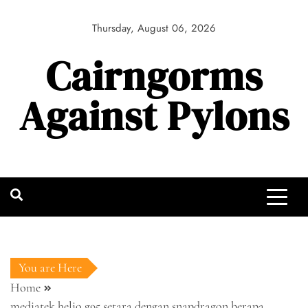
Skip
to
Thursday, August 06, 2026
content
Cairngorms
Against Pylons
You are Here
Home
mediatek helio g95 setara dengan snapdragon berapa