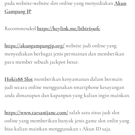
pada website-website slot online yang menyediakan
Akun
Gampang JP
Recommended
https://heylink.me/bibir69ofc
https://akungampangjp.org/
website judi online yang
menyediakan berbagai jenis permainan dan memberikan
para member sebuah jackpot besar.
Hoki188 Slot
memberikan kenyamanan dalam bermain
judi secara online menggunakan smartphone kesayangan
anda dimanapun dan kapanpun yang kalian ingin mainkan.
https://www.tarsanijane.com/
salah satu situs judi slot
online yang memberikan banyak jenis game slot onlin yang
bisa kalian mainkan menggunakan 1 Akun ID saja.