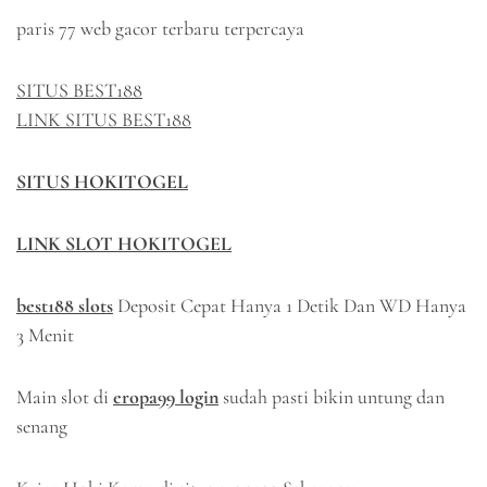
paris 77 web gacor terbaru terpercaya
SITUS BEST188
LINK SITUS BEST188
SITUS HOKITOGEL
LINK SLOT HOKITOGEL
best188 slots
Deposit Cepat Hanya 1 Detik Dan WD Hanya
3 Menit
Main slot di
eropa99 login
sudah pasti bikin untung dan
senang