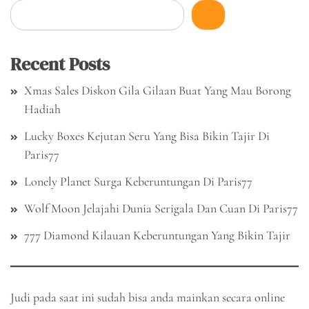
Recent Posts
Xmas Sales Diskon Gila Gilaan Buat Yang Mau Borong
Hadiah
Lucky Boxes Kejutan Seru Yang Bisa Bikin Tajir Di
Paris77
Lonely Planet Surga Keberuntungan Di Paris77
Wolf Moon Jelajahi Dunia Serigala Dan Cuan Di Paris77
777 Diamond Kilauan Keberuntungan Yang Bikin Tajir
Judi pada saat ini sudah bisa anda mainkan secara online