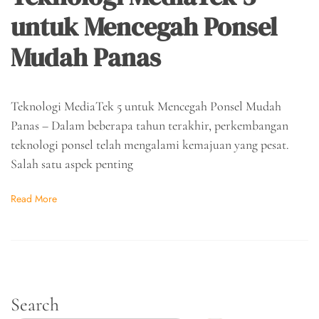
untuk Mencegah Ponsel
Mudah Panas
Teknologi MediaTek 5 untuk Mencegah Ponsel Mudah
Panas – Dalam beberapa tahun terakhir, perkembangan
teknologi ponsel telah mengalami kemajuan yang pesat.
Salah satu aspek penting
Read More
Search