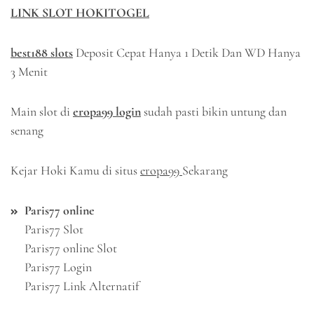
LINK SLOT HOKITOGEL
best188 slots
Deposit Cepat Hanya 1 Detik Dan WD Hanya
3 Menit
Main slot di
eropa99 login
sudah pasti bikin untung dan
senang
Kejar Hoki Kamu di situs
eropa99
Sekarang
Paris77 online
Paris77 Slot
Paris77 online Slot
Paris77 Login
Paris77 Link Alternatif