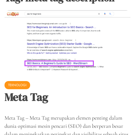
TEKNOLOGI
Meta Tag
Meta Tag – Meta Tag merupakan elemen penting dalam
dunia optimasi mesin pencari (SEO) dan berperan besar
dalam meningkatkan peringkat dan visibilitas sebuah situs