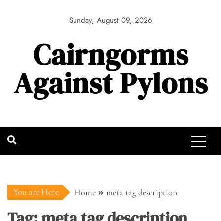
Skip
to
Sunday, August 09, 2026
content
Cairngorms
Against Pylons
You are Here
Home
meta tag description
Tag:
meta tag description