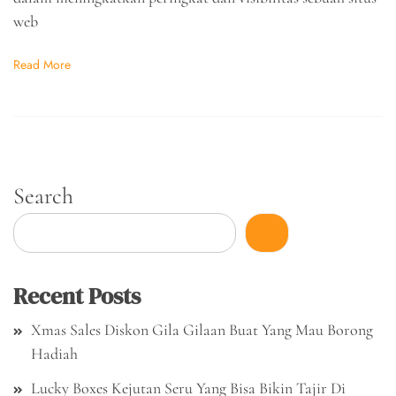
web
Read More
Search
Recent Posts
Xmas Sales Diskon Gila Gilaan Buat Yang Mau Borong
Hadiah
Lucky Boxes Kejutan Seru Yang Bisa Bikin Tajir Di