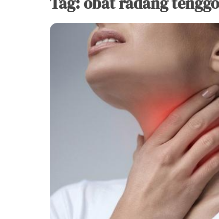
Tag:
obat radang tenggo