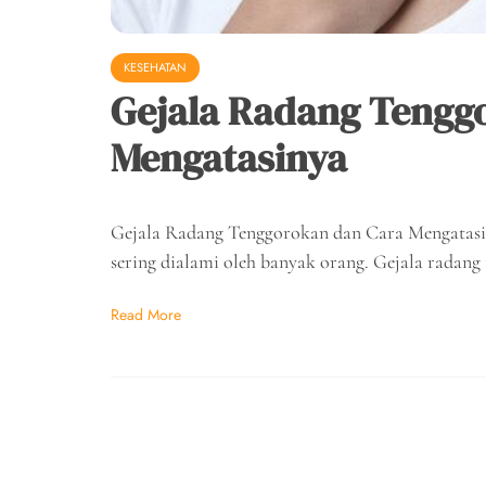
KESEHATAN
Gejala Radang Tengg
Mengatasinya
Gejala Radang Tenggorokan dan Cara Mengatasi
sering dialami oleh banyak orang. Gejala radan
Read More