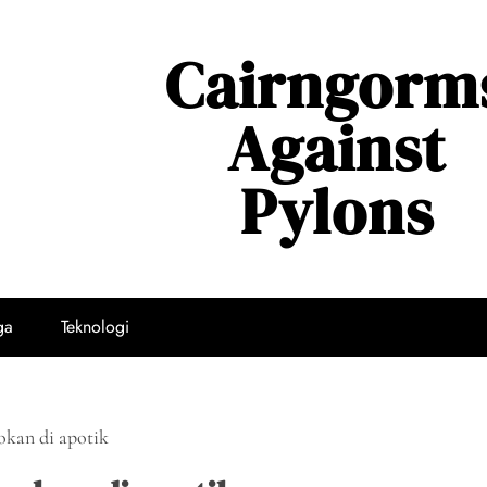
Cairngorm
Against
Pylons
ga
Teknologi
okan di apotik