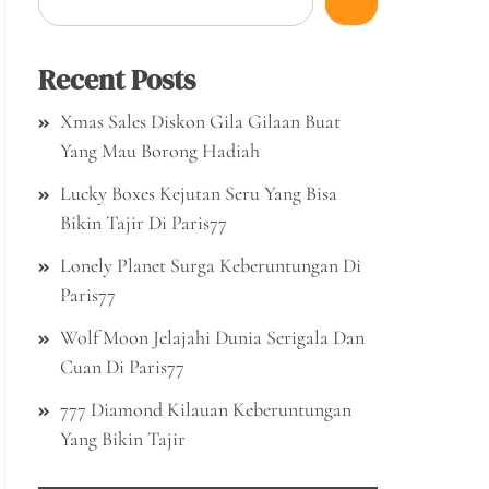
Recent Posts
Xmas Sales Diskon Gila Gilaan Buat
Yang Mau Borong Hadiah
Lucky Boxes Kejutan Seru Yang Bisa
Bikin Tajir Di Paris77
Lonely Planet Surga Keberuntungan Di
Paris77
Wolf Moon Jelajahi Dunia Serigala Dan
Cuan Di Paris77
777 Diamond Kilauan Keberuntungan
Yang Bikin Tajir