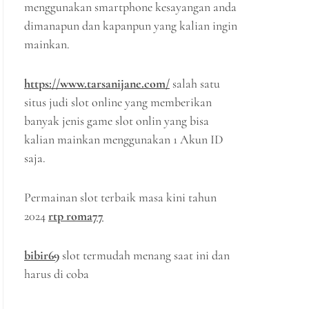
menggunakan smartphone kesayangan anda
dimanapun dan kapanpun yang kalian ingin
mainkan.
https://www.tarsanijane.com/
salah satu
situs judi slot online yang memberikan
banyak jenis game slot onlin yang bisa
kalian mainkan menggunakan 1 Akun ID
saja.
Permainan slot terbaik masa kini tahun
2024
rtp roma77
bibir69
slot termudah menang saat ini dan
harus di coba