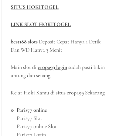
SITUS HOKITOGEL
LINK SLOT HOKITOGEL
best188 slots
Deposit Cepat Hanya 1 Detik
Dan WD Hanya 3 Menit
Main slot di
eropa99 login
sudah pasti bikin
untung dan senang
Kejar Hoki Kamu di situs
eropa99
Sekarang
Paris77 online
Paris77 Slot
Paris77 online Slot
Paris77 Login