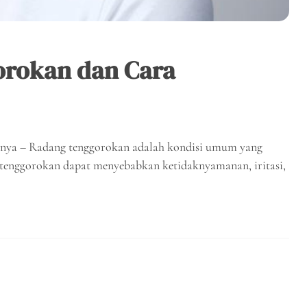
orokan dan Cara
nya – Radang tenggorokan adalah kondisi umum yang
g tenggorokan dapat menyebabkan ketidaknyamanan, iritasi,