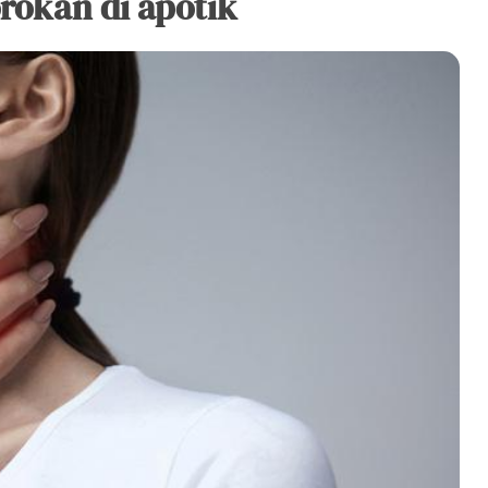
rokan di apotik