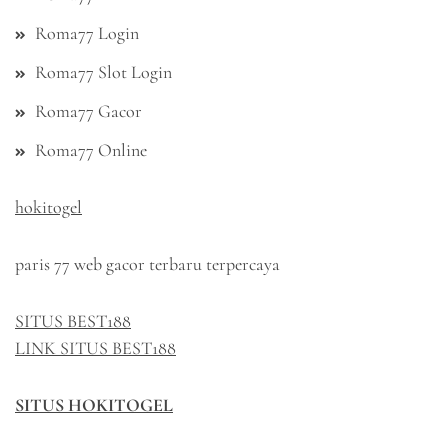
Roma77 Login
Roma77 Slot Login
Roma77 Gacor
Roma77 Online
hokitogel
paris 77 web gacor terbaru terpercaya
SITUS BEST188
LINK SITUS BEST188
SITUS HOKITOGEL