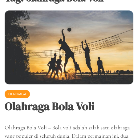
OLAHRAGA
Olahraga Bola Voli
Olahraga Bola Voli – Bola voli adalah salah satu olahraga
yang populer di seluruh dunia. Dalam permainan ini, dua