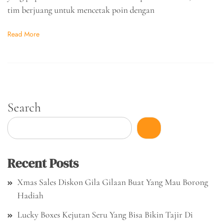
tim berjuang untuk mencetak poin dengan
Read More
Search
Recent Posts
Xmas Sales Diskon Gila Gilaan Buat Yang Mau Borong
Hadiah
Lucky Boxes Kejutan Seru Yang Bisa Bikin Tajir Di