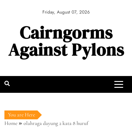
Skip
to
Friday, August 07, 2026
content
Cairngorms
Against Pylons
You are Here
Home
olahraga dayung 2 kata 8 huruf