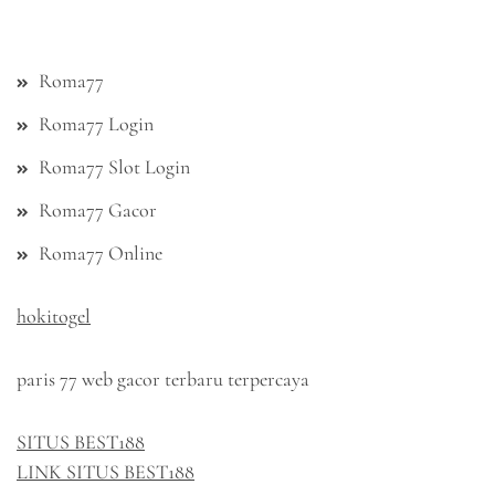
Roma77
Roma77 Login
Roma77 Slot Login
Roma77 Gacor
Roma77 Online
hokitogel
paris 77 web gacor terbaru terpercaya
SITUS BEST188
LINK SITUS BEST188