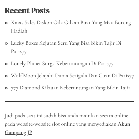
Recent Posts
Xmas Sales Diskon Gila Gilaan Buat Yang Mau Borong
Hadiah
Lucky Boxes Kejutan Seru Yang Bisa Bikin Tajir Di
Paris77
Lonely Planet Surga Keberuntungan Di Paris77
Wolf Moon Jelajahi Dunia Serigala Dan Cuan Di Paris77
777 Diamond Kilauan Keberuntungan Yang Bikin Tajir
Judi pada saat ini sudah bisa anda mainkan secara online
pada website-website slot online yang menyediakan
Akun
Gampang JP