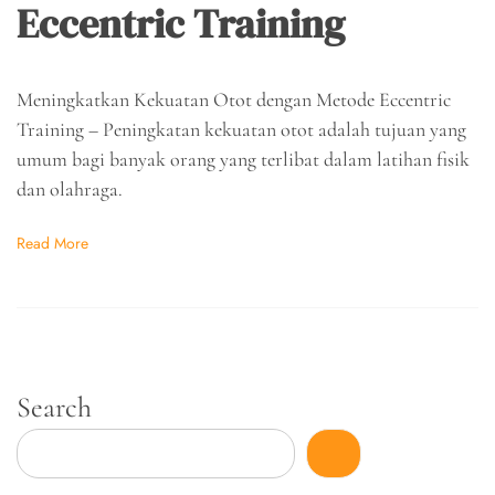
Eccentric Training
Meningkatkan Kekuatan Otot dengan Metode Eccentric
Training – Peningkatan kekuatan otot adalah tujuan yang
umum bagi banyak orang yang terlibat dalam latihan fisik
dan olahraga.
Read More
Search