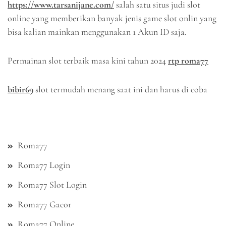
https://www.tarsanijane.com/
salah satu situs judi slot
online yang memberikan banyak jenis game slot onlin yang
bisa kalian mainkan menggunakan 1 Akun ID saja.
Permainan slot terbaik masa kini tahun 2024
rtp roma77
bibir69
slot termudah menang saat ini dan harus di coba
Roma77
Roma77 Login
Roma77 Slot Login
Roma77 Gacor
Roma77 Online