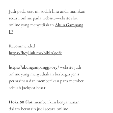
Judi pada saat ini sudah bisa anda mainkan
secara online pada website-website slot
online yang menyediakan
Akun Gampang
JP
Recommended
https://heylink.me/bibir69ofc
https://akungampangjp.org/
website judi
online yang menyediakan berbagai jenis
permainan dan memberikan para member
sebuah jackpot besar.
Hoki188 Slot
memberikan kenyamanan
dalam bermain judi secara online