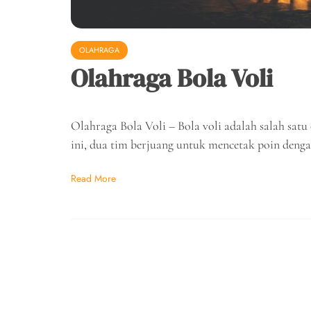
OLAHRAGA
Olahraga Bola Voli
Olahraga Bola Voli – Bola voli adalah salah sat
ini, dua tim berjuang untuk mencetak poin deng
Read More