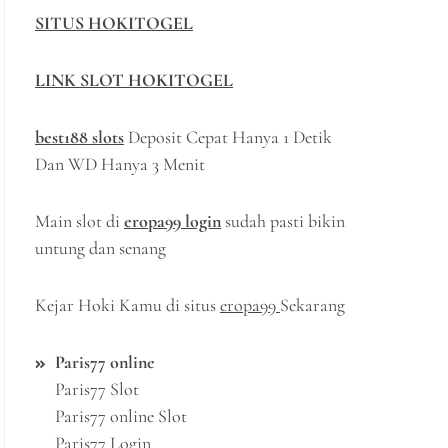
SITUS HOKITOGEL
LINK SLOT HOKITOGEL
best188 slots
Deposit Cepat Hanya 1 Detik
Dan WD Hanya 3 Menit
Main slot di
eropa99 login
sudah pasti bikin
untung dan senang
Kejar Hoki Kamu di situs
eropa99
Sekarang
Paris77 online
Paris77 Slot
Paris77 online Slot
Paris77 Login