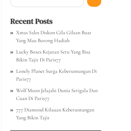
Recent Posts
Xmas Sales Diskon Gila Gilaan Buat
Yang Mau Borong Hadiah
Lucky Boxes Kejutan Seru Yang Bisa
Bikin Tajir Di Paris77
Lonely Planet Surga Keberuntungan Di
Paris77
Wolf Moon Jelajahi Dunia Serigala Dan
Cuan Di Paris77
777 Diamond Kilauan Keberuntungan
Yang Bikin Tajir