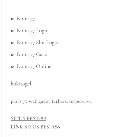
Roma77
Roma77 Login
Roma77 Slot Login
Roma77 Gacor
Roma77 Online
hokitogel
paris 77 web gacor terbaru terpercaya
SITUS BEST188
LINK SITUS BEST188