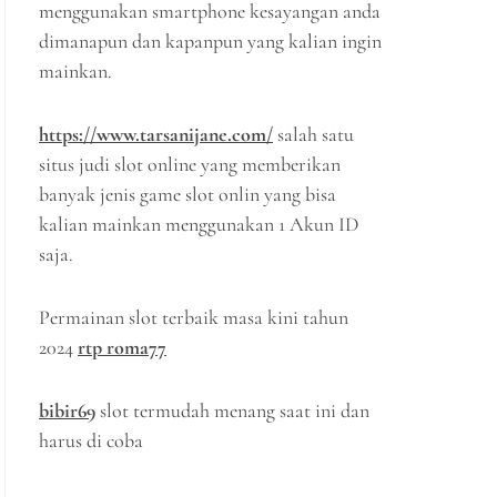
menggunakan smartphone kesayangan anda
dimanapun dan kapanpun yang kalian ingin
mainkan.
https://www.tarsanijane.com/
salah satu
situs judi slot online yang memberikan
banyak jenis game slot onlin yang bisa
kalian mainkan menggunakan 1 Akun ID
saja.
Permainan slot terbaik masa kini tahun
2024
rtp roma77
bibir69
slot termudah menang saat ini dan
harus di coba