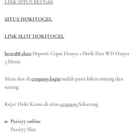
LINK SITUS BEST188
SITUS HOKITOGEL
LINK SLOT HOKITOGEL
best188 slots
Deposit Cepat Hanya 1 Detik Dan WD Hanya
3 Menit
Main slot di
eropa99 login
sudah pasti bikin untung dan
senang
Kejar Hoki Kamu di situs
eropa99
Sekarang
Paris77 online
Paris77 Slot