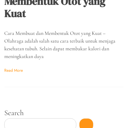
Membentuk Otot yang
Kuat
Cara Membuat dan Membentuk Otot yang Kuat –
Olahraga adalah salah satu cara terbaik untuk menjaga
kesehatan tubuh. Selain dapat membakar kalori dan
meningkatkan daya
Read More
Search