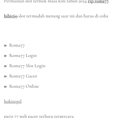
Permainan slot terbaik masa kini tahun 2024
rtp roma77
bibir69
slot termudah menang saat ini dan harus di coba
Roma77
Roma77 Login
Roma77 Slot Login
Roma77 Gacor
Roma77 Online
hokitogel
paris 77 web gacor terbaru terpercaya