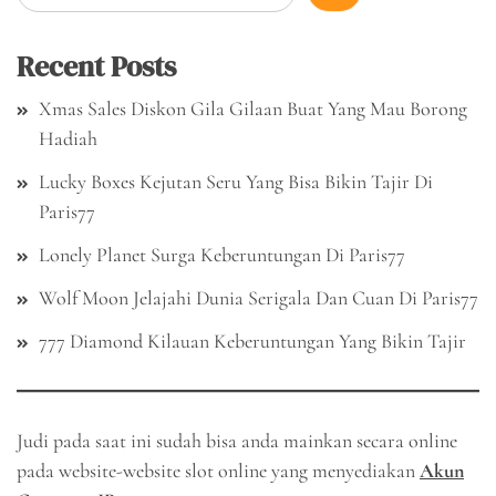
Recent Posts
Xmas Sales Diskon Gila Gilaan Buat Yang Mau Borong
Hadiah
Lucky Boxes Kejutan Seru Yang Bisa Bikin Tajir Di
Paris77
Lonely Planet Surga Keberuntungan Di Paris77
Wolf Moon Jelajahi Dunia Serigala Dan Cuan Di Paris77
777 Diamond Kilauan Keberuntungan Yang Bikin Tajir
Judi pada saat ini sudah bisa anda mainkan secara online
pada website-website slot online yang menyediakan
Akun