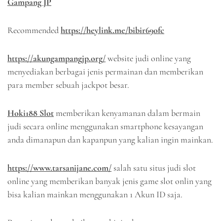
Gampang JP
Recommended
https://heylink.me/bibir69ofc
https://akungampangjp.org/
website judi online yang
menyediakan berbagai jenis permainan dan memberikan
para member sebuah jackpot besar.
Hoki188 Slot
memberikan kenyamanan dalam bermain
judi secara online menggunakan smartphone kesayangan
anda dimanapun dan kapanpun yang kalian ingin mainkan.
https://www.tarsanijane.com/
salah satu situs judi slot
online yang memberikan banyak jenis game slot onlin yang
bisa kalian mainkan menggunakan 1 Akun ID saja.