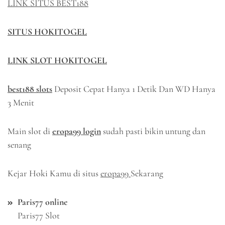
LINK SITUS BEST188
SITUS HOKITOGEL
LINK SLOT HOKITOGEL
best188 slots
Deposit Cepat Hanya 1 Detik Dan WD Hanya
3 Menit
Main slot di
eropa99 login
sudah pasti bikin untung dan
senang
Kejar Hoki Kamu di situs
eropa99
Sekarang
Paris77 online
Paris77 Slot