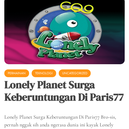
PERMAINAN
TEKNOLOGI
UNCATEGORIZED
Lonely Planet Surga
Keberuntungan Di Paris77
Lonely Planet Surga Keberuntungan Di Paris77 Bro-sis,
pernah nggak sih anda ngerasa dunia ini kayak Lonely