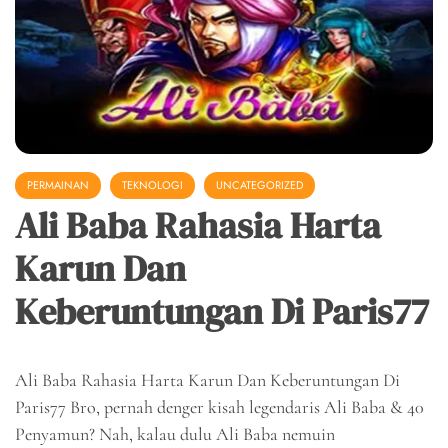
PERMAINAN
TEKNOLOGI
UNCATEGORIZED
Ali Baba Rahasia Harta
Karun Dan
Keberuntungan Di Paris77
Ali Baba Rahasia Harta Karun Dan Keberuntungan Di
Paris77 Bro, pernah denger kisah legendaris Ali Baba & 40
Penyamun? Nah, kalau dulu Ali Baba nemuin