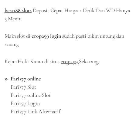
best188 slots
Deposit Cepat Hanya 1 Detik Dan WD Hanya
3 Menit
Main slot di
eropa99 login
sudah pasti bikin untung dan
senang
Kejar Hoki Kamu di situs
eropa99
Sekarang
Paris77 online
Paris77 Slot
Paris77 online Slot
Paris77 Login
Paris77 Link Alternatif