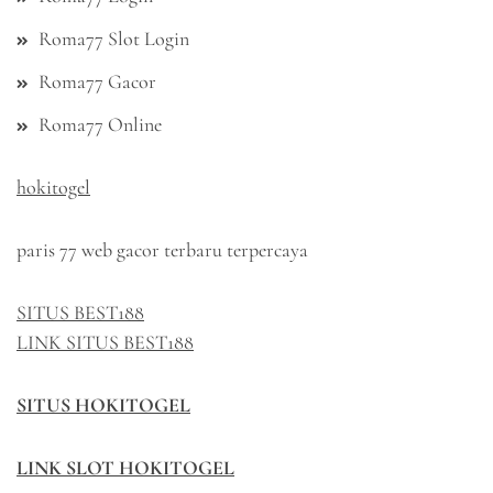
Roma77 Slot Login
Roma77 Gacor
Roma77 Online
hokitogel
paris 77 web gacor terbaru terpercaya
SITUS BEST188
LINK SITUS BEST188
SITUS HOKITOGEL
LINK SLOT HOKITOGEL