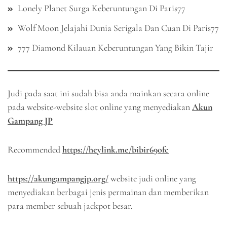
Lonely Planet Surga Keberuntungan Di Paris77
Wolf Moon Jelajahi Dunia Serigala Dan Cuan Di Paris77
777 Diamond Kilauan Keberuntungan Yang Bikin Tajir
Judi pada saat ini sudah bisa anda mainkan secara online
pada website-website slot online yang menyediakan
Akun
Gampang JP
Recommended
https://heylink.me/bibir69ofc
https://akungampangjp.org/
website judi online yang
menyediakan berbagai jenis permainan dan memberikan
para member sebuah jackpot besar.