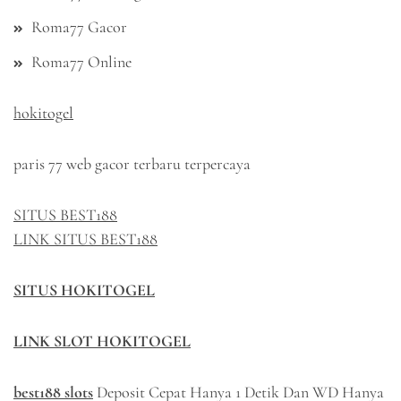
Roma77 Gacor
Roma77 Online
hokitogel
paris 77 web gacor terbaru terpercaya
SITUS BEST188
LINK SITUS BEST188
SITUS HOKITOGEL
LINK SLOT HOKITOGEL
best188 slots
Deposit Cepat Hanya 1 Detik Dan WD Hanya