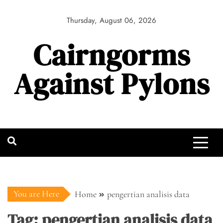
Skip
to
Thursday, August 06, 2026
content
Cairngorms
Against Pylons
You are Here
Home
pengertian analisis data
Tag:
pengertian analisis data