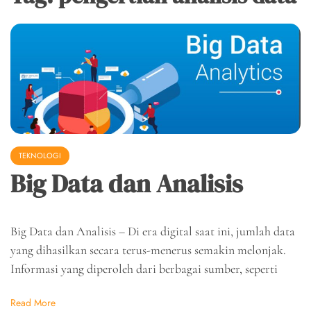
TEKNOLOGI
Big Data dan Analisis
Big Data dan Analisis – Di era digital saat ini, jumlah data
yang dihasilkan secara terus-menerus semakin melonjak.
Informasi yang diperoleh dari berbagai sumber, seperti
Read More