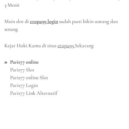
3 Menit
Main slot di
eropa99 login
sudah pasti bikin untung dan
senang
Kejar Hoki Kamu di situs
eropa99
Sekarang
Paris77 online
Paris77 Slot
Paris77 online Slot
Paris77 Login
Paris77 Link Alternatif