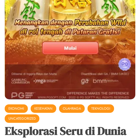
EKONOMI
KESEHATAN
OLAHRAGA
TEKNOLOGI
UNCATEGORIZED
Eksplorasi Seru di Dunia