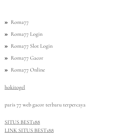
Roma77
Roma77 Login
Roma77 Slot Login
Roma77 Gacor
Roma77 Online
hokitogel
paris 77 web gacor terbaru terpercaya
SITUS BEST188
LINK SITUS BEST188