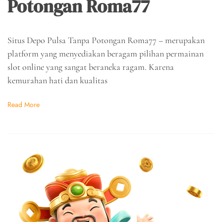
Potongan Roma77
Situs Depo Pulsa Tanpa Potongan Roma77 – merupakan
platform yang menyediakan beragam pilihan permainan
slot online yang sangat beraneka ragam. Karena
kemurahan hati dan kualitas
Read More