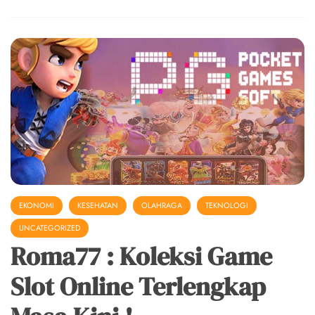
EKONOMI
KESEHATAN
OLAHRAGA
TEKNOLOGI
UNCATEGORIZED
Roma77 : Koleksi Game
Slot Online Terlengkap