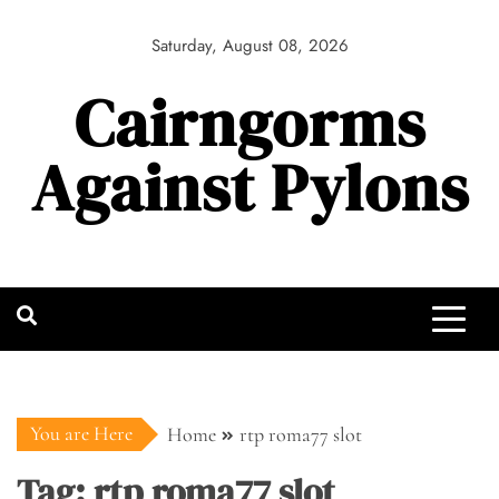
Skip
to
Saturday, August 08, 2026
content
Cairngorms
Against Pylons
You are Here
Home
rtp roma77 slot
Tag:
rtp roma77 slot