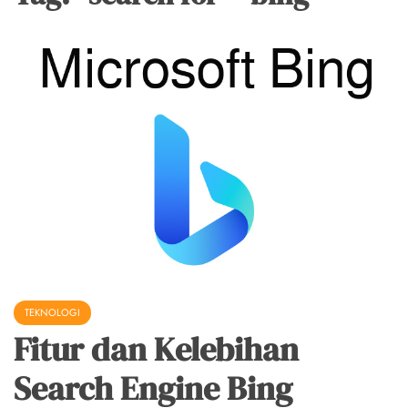
TEKNOLOGI
Fitur dan Kelebihan
Search Engine Bing