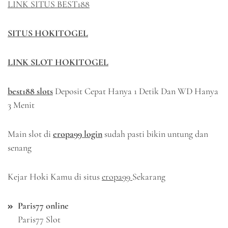
LINK SITUS BEST188
SITUS HOKITOGEL
LINK SLOT HOKITOGEL
best188 slots
Deposit Cepat Hanya 1 Detik Dan WD Hanya
3 Menit
Main slot di
eropa99 login
sudah pasti bikin untung dan
senang
Kejar Hoki Kamu di situs
eropa99
Sekarang
Paris77 online
Paris77 Slot