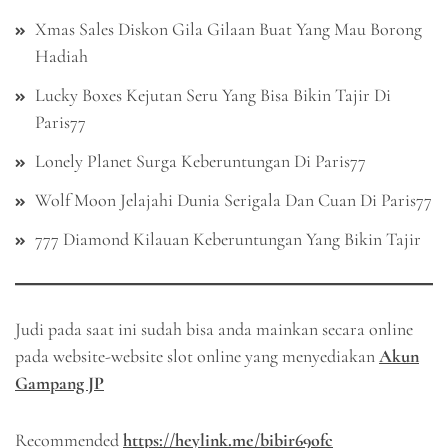
Xmas Sales Diskon Gila Gilaan Buat Yang Mau Borong
Hadiah
Lucky Boxes Kejutan Seru Yang Bisa Bikin Tajir Di
Paris77
Lonely Planet Surga Keberuntungan Di Paris77
Wolf Moon Jelajahi Dunia Serigala Dan Cuan Di Paris77
777 Diamond Kilauan Keberuntungan Yang Bikin Tajir
Judi pada saat ini sudah bisa anda mainkan secara online
pada website-website slot online yang menyediakan
Akun
Gampang JP
Recommended
https://heylink.me/bibir69ofc