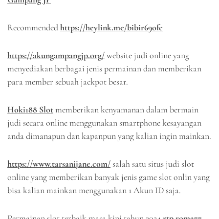
Recommended
https://heylink.me/bibir69ofc
https://akungampangjp.org/
website judi online yang
menyediakan berbagai jenis permainan dan memberikan
para member sebuah jackpot besar.
Hoki188 Slot
memberikan kenyamanan dalam bermain
judi secara online menggunakan smartphone kesayangan
anda dimanapun dan kapanpun yang kalian ingin mainkan.
https://www.tarsanijane.com/
salah satu situs judi slot
online yang memberikan banyak jenis game slot onlin yang
bisa kalian mainkan menggunakan 1 Akun ID saja.
Permainan slot terbaik masa kini tahun 2024
rtp roma77