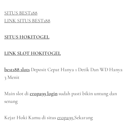
SITUS BEST188
LINK SITUS BEST188
SITUS HOKITOGEL
LINK SLOT HOKITOGEL
best188 slots
Deposit Cepat Hanya 1 Detik Dan WD Hanya
3 Menit
Main slot di
eropa99 login
sudah pasti bikin untung dan
senang
Kejar Hoki Kamu di situs
eropa99
Sekarang