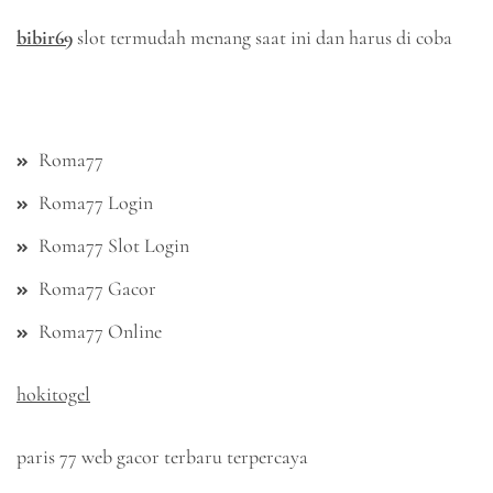
bibir69
slot termudah menang saat ini dan harus di coba
Roma77
Roma77 Login
Roma77 Slot Login
Roma77 Gacor
Roma77 Online
hokitogel
paris 77 web gacor terbaru terpercaya