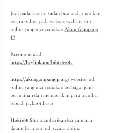
Judi pada saat ini sudah bisa anda mainkan
secara online pada website-website slot
online yang menyediakan
Akun Gampang
JP
Recommended
https://heylink.me/bibir69ofc
https://akungampangjp.org/
website judi
online yang menyediakan berbagai jenis
permainan dan memberikan para member
sebuah jackpot besar.
Hoki188 Slot
memberikan kenyamanan
dalam bermain judi secara online