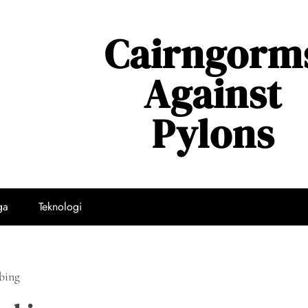
Cairngorm
Against
Pylons
ga
Teknologi
bing