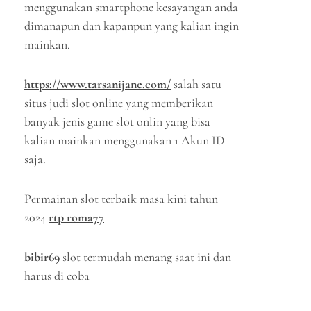
menggunakan smartphone kesayangan anda
dimanapun dan kapanpun yang kalian ingin
mainkan.
https://www.tarsanijane.com/
salah satu
situs judi slot online yang memberikan
banyak jenis game slot onlin yang bisa
kalian mainkan menggunakan 1 Akun ID
saja.
Permainan slot terbaik masa kini tahun
2024
rtp roma77
bibir69
slot termudah menang saat ini dan
harus di coba