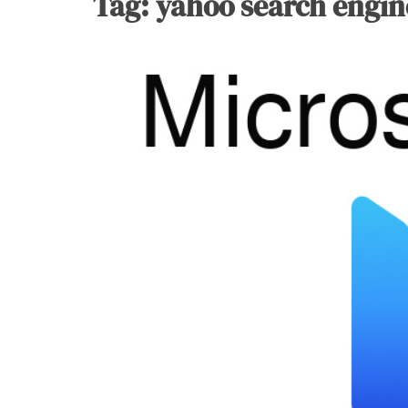
Tag:
yahoo search engin