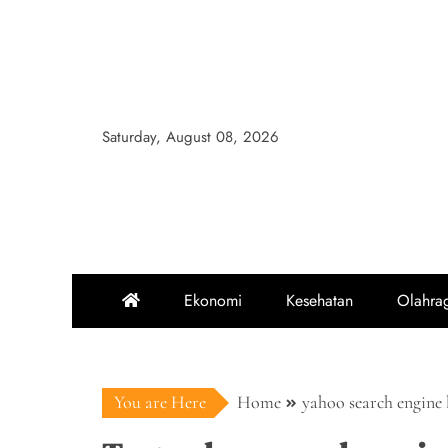
Skip
to
content
Saturday, August 08, 2026
Ekonomi
Kesehatan
Olahra
You are Here
Home
yahoo search engine 