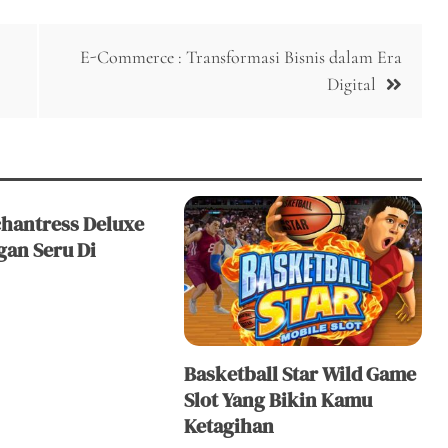
E-Commerce : Transformasi Bisnis dalam Era
Digital
chantress Deluxe
gan Seru Di
Basketball Star Wild Game
Slot Yang Bikin Kamu
Ketagihan