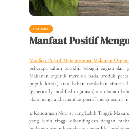
KESEHATAN
Manfaat Positif Men
Manfaat Positif Mengonsumsi Makanan Organi
beberapa tahun terakhir sebagai bagian dari
Makanan organik merujuk pada produk pertani
pupuk kimia, atau bahan tambahan sintetis
(genetically modified organism) atau bahan-baha
akan menjelajahi manfaat positif mengonsumsi 
1. Kandungan Nutrisi yang Lebih Tinggi: Makan
yang lebih tinggi dibandingkan dengan mak
makanan organik cenderung memiliki kandungan 