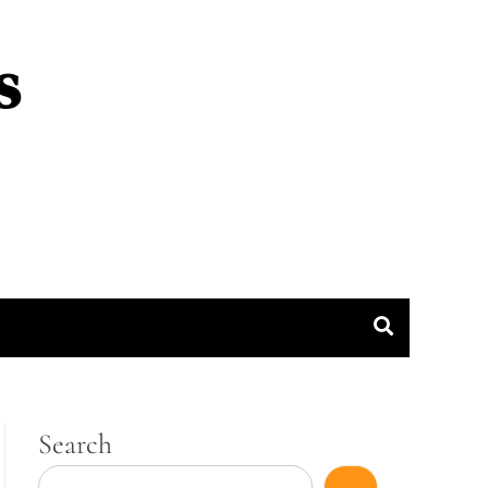
s
Search