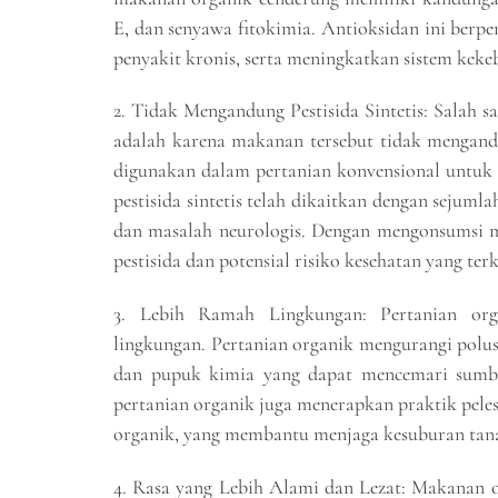
E, dan senyawa fitokimia. Antioksidan ini berp
penyakit kronis, serta meningkatkan sistem keke
2. Tidak Mengandung Pestisida Sintetis: Salah
adalah karena makanan tersebut tidak mengandun
digunakan dalam pertanian konvensional untu
pestisida sintetis telah dikaitkan dengan sejum
dan masalah neurologis. Dengan mengonsumsi m
pestisida dan potensial risiko kesehatan yang terk
3. Lebih Ramah Lingkungan: Pertanian or
lingkungan. Pertanian organik mengurangi polusi
dan pupuk kimia yang dapat mencemari sumber
pertanian organik juga menerapkan praktik pele
organik, yang membantu menjaga kesuburan tan
4. Rasa yang Lebih Alami dan Lezat: Makanan o