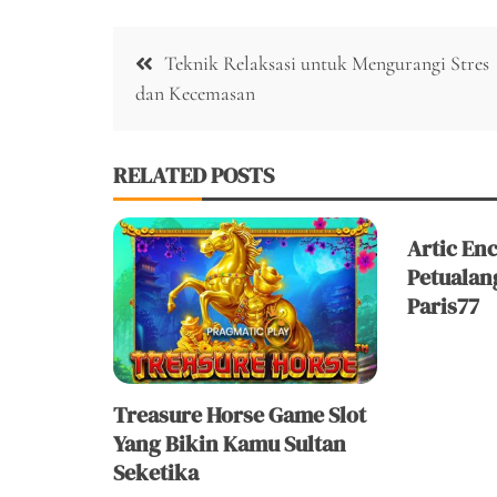
Post
Teknik Relaksasi untuk Mengurangi Stres
navigation
dan Kecemasan
RELATED POSTS
Artic En
Petualan
Paris77
Treasure Horse Game Slot
Yang Bikin Kamu Sultan
Seketika