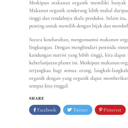
Meskipun makanan organik memiliki banyak m
Makanan organik cenderung lebih mahal daripad
tinggi dan rendahnya skala produksi. Selain itu,
penting untuk memilih dengan bijak dan membeli
Secara keseluruhan, mengonsumsi makanan orga
lingkungan. Dengan menghindari pestisida sint
kandungan nutrisi yang lebih tinggi, kita dapa
keberlanjutan planet ini. Meskipun makanan org
terjangkau bagi semua orang, langkah-langk
organik dengan yang organik dapat memberikan 
tempat kita tinggal.
SHARE
Facebook
Twitter
Pinterest