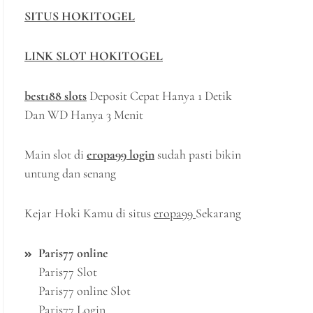
SITUS HOKITOGEL
LINK SLOT HOKITOGEL
best188 slots
Deposit Cepat Hanya 1 Detik
Dan WD Hanya 3 Menit
Main slot di
eropa99 login
sudah pasti bikin
untung dan senang
Kejar Hoki Kamu di situs
eropa99
Sekarang
Paris77 online
Paris77 Slot
Paris77 online Slot
Paris77 Login