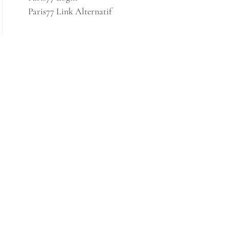
Paris77 Link Alternatif