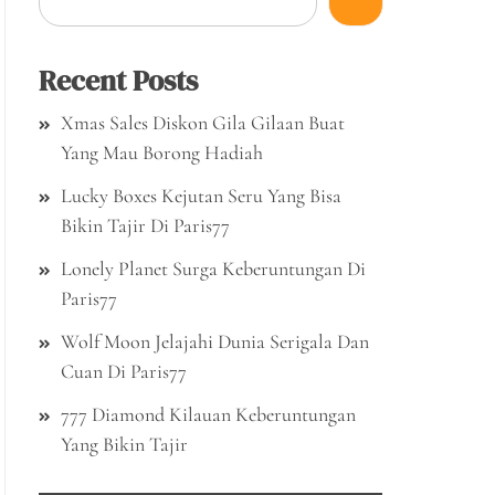
Recent Posts
Xmas Sales Diskon Gila Gilaan Buat
Yang Mau Borong Hadiah
Lucky Boxes Kejutan Seru Yang Bisa
Bikin Tajir Di Paris77
Lonely Planet Surga Keberuntungan Di
Paris77
Wolf Moon Jelajahi Dunia Serigala Dan
Cuan Di Paris77
777 Diamond Kilauan Keberuntungan
Yang Bikin Tajir