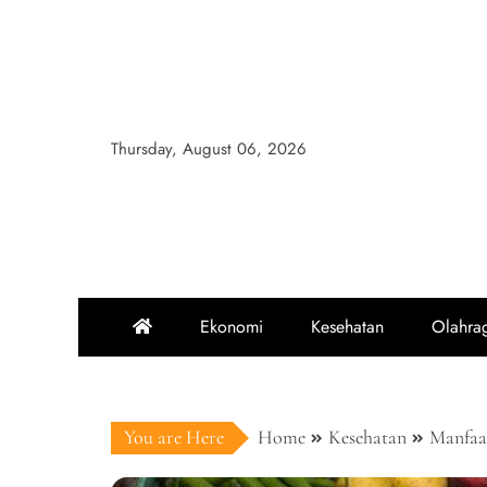
Skip
to
content
Thursday, August 06, 2026
Ekonomi
Kesehatan
Olahra
You are Here
Home
Kesehatan
Manfaa