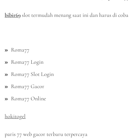
bibir69
slot termudah menang saat ini dan harus di coba
Roma77
Roma77 Login
Roma77 Slot Login
Roma77 Gacor
Roma77 Online
hokitogel
paris 77 web gacor terbaru terpercaya