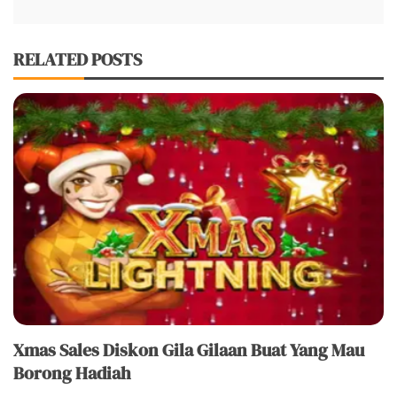
RELATED POSTS
Xmas Sales Diskon Gila Gilaan Buat Yang Mau
Borong Hadiah