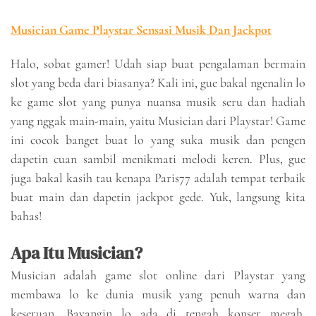
Musician Game Playstar Sensasi Musik Dan Jackpot
Halo, sobat gamer! Udah siap buat pengalaman bermain
slot yang beda dari biasanya? Kali ini, gue bakal ngenalin lo
ke game slot yang punya nuansa musik seru dan hadiah
yang nggak main-main, yaitu Musician dari Playstar! Game
ini cocok banget buat lo yang suka musik dan pengen
dapetin cuan sambil menikmati melodi keren. Plus, gue
juga bakal kasih tau kenapa Paris77 adalah tempat terbaik
buat main dan dapetin jackpot gede. Yuk, langsung kita
bahas!
Apa Itu Musician?
Musician adalah game slot online dari Playstar yang
membawa lo ke dunia musik yang penuh warna dan
keseruan. Bayangin lo ada di tengah konser megah,