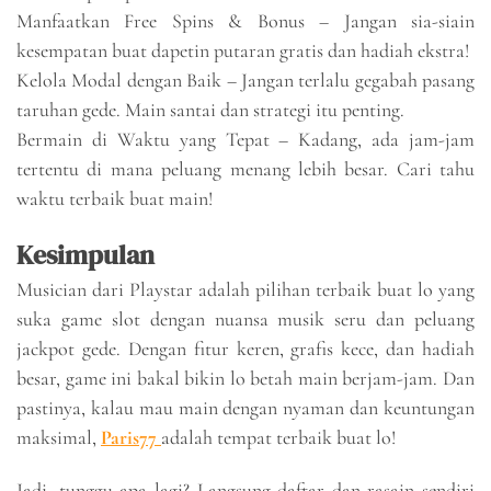
Manfaatkan Free Spins & Bonus – Jangan sia-siain
kesempatan buat dapetin putaran gratis dan hadiah ekstra!
Kelola Modal dengan Baik – Jangan terlalu gegabah pasang
taruhan gede. Main santai dan strategi itu penting.
Bermain di Waktu yang Tepat – Kadang, ada jam-jam
tertentu di mana peluang menang lebih besar. Cari tahu
waktu terbaik buat main!
Kesimpulan
Musician dari Playstar adalah pilihan terbaik buat lo yang
suka game slot dengan nuansa musik seru dan peluang
jackpot gede. Dengan fitur keren, grafis kece, dan hadiah
besar, game ini bakal bikin lo betah main berjam-jam. Dan
pastinya, kalau mau main dengan nyaman dan keuntungan
maksimal,
Paris77
adalah tempat terbaik buat lo!
Jadi, tunggu apa lagi? Langsung daftar dan rasain sendiri