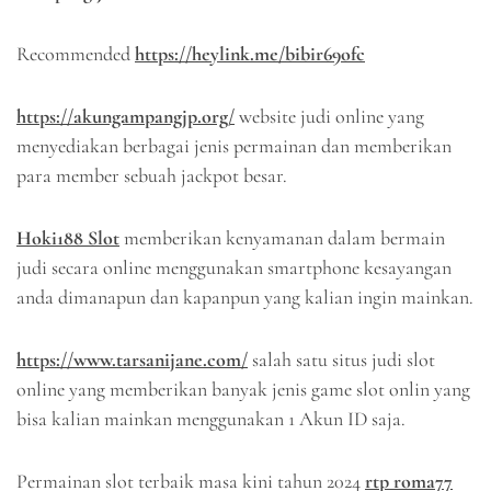
Recommended
https://heylink.me/bibir69ofc
https://akungampangjp.org/
website judi online yang
menyediakan berbagai jenis permainan dan memberikan
para member sebuah jackpot besar.
Hoki188 Slot
memberikan kenyamanan dalam bermain
judi secara online menggunakan smartphone kesayangan
anda dimanapun dan kapanpun yang kalian ingin mainkan.
https://www.tarsanijane.com/
salah satu situs judi slot
online yang memberikan banyak jenis game slot onlin yang
bisa kalian mainkan menggunakan 1 Akun ID saja.
Permainan slot terbaik masa kini tahun 2024
rtp roma77