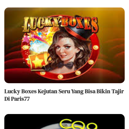
Lucky Boxes Kejutan Seru Yang Bisa Bikin Tajir
Di Paris77