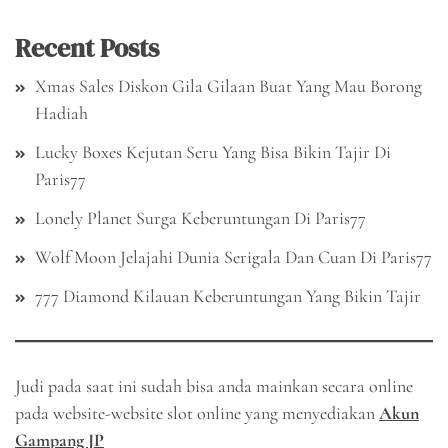
Recent Posts
Xmas Sales Diskon Gila Gilaan Buat Yang Mau Borong
Hadiah
Lucky Boxes Kejutan Seru Yang Bisa Bikin Tajir Di
Paris77
Lonely Planet Surga Keberuntungan Di Paris77
Wolf Moon Jelajahi Dunia Serigala Dan Cuan Di Paris77
777 Diamond Kilauan Keberuntungan Yang Bikin Tajir
Judi pada saat ini sudah bisa anda mainkan secara online
pada website-website slot online yang menyediakan
Akun
Gampang JP