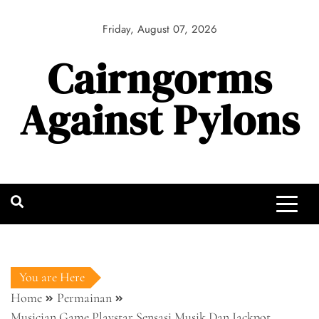
Skip
to
Friday, August 07, 2026
content
Cairngorms
Against Pylons
You are Here
Home
Permainan
Musician Game Playstar Sensasi Musik Dan Jackpot