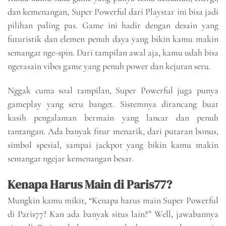
dan kemenangan, Super Powerful dari Playstar ini bisa jadi
pilihan paling pas. Game ini hadir dengan desain yang
futuristik dan elemen penuh daya yang bikin kamu makin
semangat nge-spin. Dari tampilan awal aja, kamu udah bisa
ngerasain vibes game yang penuh power dan kejutan seru.
Nggak cuma soal tampilan, Super Powerful juga punya
gameplay yang seru banget. Sistemnya dirancang buat
kasih pengalaman bermain yang lancar dan penuh
tantangan. Ada banyak fitur menarik, dari putaran bonus,
simbol spesial, sampai jackpot yang bikin kamu makin
semangat ngejar kemenangan besar.
Kenapa Harus Main di Paris77?
Mungkin kamu mikir, “Kenapa harus main Super Powerful
di Paris77? Kan ada banyak situs lain?” Well, jawabannya