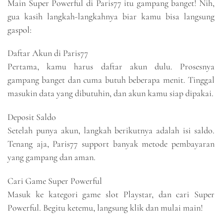
Main Super Powerful di Paris77 itu gampang banget! Nih,
gua kasih langkah-langkahnya biar kamu bisa langsung
gaspol:
Daftar Akun di Paris77
Pertama, kamu harus daftar akun dulu. Prosesnya
gampang banget dan cuma butuh beberapa menit. Tinggal
masukin data yang dibutuhin, dan akun kamu siap dipakai.
Deposit Saldo
Setelah punya akun, langkah berikutnya adalah isi saldo.
Tenang aja, Paris77 support banyak metode pembayaran
yang gampang dan aman.
Cari Game Super Powerful
Masuk ke kategori game slot Playstar, dan cari Super
Powerful. Begitu ketemu, langsung klik dan mulai main!