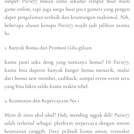
simpel! Paris77 bukan cuma sekadar tempat buat main
game online, tapi juga surga buat para gamers yang pengen
dapet pengalaman terbaik dan keuntungan maksimal. Nih,
beberapa alasan kenapa Paris77 wajib jadi pilihan utama
lo:
1. Banyak Bonus dan Promosi Gila-gilaan
kamu pasti suka dong yang namanya bonus? Di Paris77,
kamu bisa dapetin banyak banget bonus menarik, mulai
dari bonus new member, cashback, sampai event-event seru
yang bisa bikin saldo kamu makin tebel.
2. Keamanan dan Kepercayaan No.1
Main di situs abal-abal? Duh, mending nggak deh! Paris77
udah terkenal sebagai platform terpercaya dengan sistem
keamanan canggih. Data pribadi kamu aman, transaksi