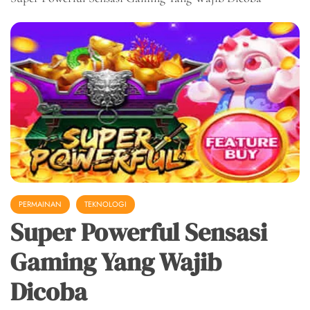
PERMAINAN
TEKNOLOGI
Super Powerful Sensasi
Gaming Yang Wajib
Dicoba