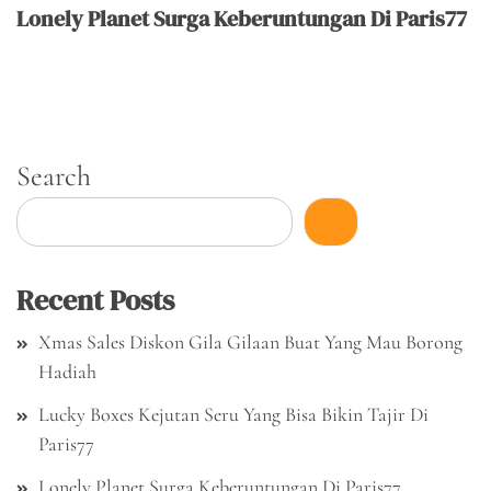
Lonely Planet Surga Keberuntungan Di Paris77
Search
Recent Posts
Xmas Sales Diskon Gila Gilaan Buat Yang Mau Borong
Hadiah
Lucky Boxes Kejutan Seru Yang Bisa Bikin Tajir Di
Paris77
Lonely Planet Surga Keberuntungan Di Paris77