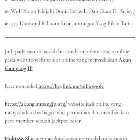
Wolf Moon Jelajahi Dunia Serigala Dan Cuan Di Paris77
777 Diamond Kilauan Keberuntungan Yang Bikin Tajir
Judi pada saat ini sudah bisa anda mainkan secara online
pada website-website slot online yang menyediakan
Akun
Gampang JP
Recommended
https://heylink.me/bibir69ofc
https://akungampangjp.org/
website judi online yang
menyediakan berbagai jenis permainan dan memberikan
para member sebuah jackpot besar.
Hoki188 Slot
memberikan kenyamanan dalam bermain