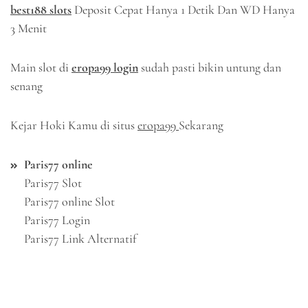
best188 slots
Deposit Cepat Hanya 1 Detik Dan WD Hanya
3 Menit
Main slot di
eropa99 login
sudah pasti bikin untung dan
senang
Kejar Hoki Kamu di situs
eropa99
Sekarang
Paris77 online
Paris77 Slot
Paris77 online Slot
Paris77 Login
Paris77 Link Alternatif