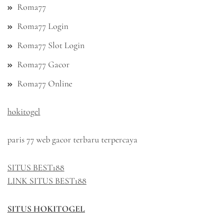
Roma77
Roma77 Login
Roma77 Slot Login
Roma77 Gacor
Roma77 Online
hokitogel
paris 77 web gacor terbaru terpercaya
SITUS BEST188
LINK SITUS BEST188
SITUS HOKITOGEL