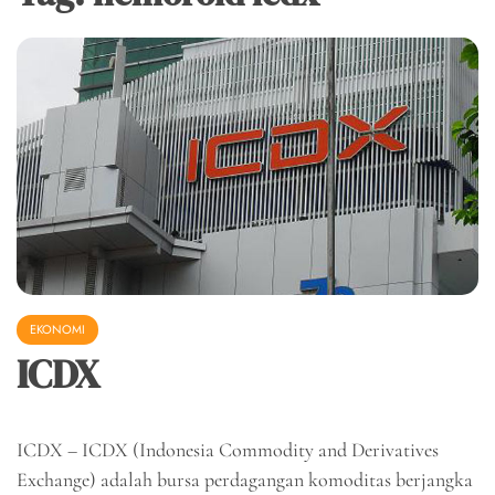
EKONOMI
ICDX
ICDX – ICDX (Indonesia Commodity and Derivatives
Exchange) adalah bursa perdagangan komoditas berjangka