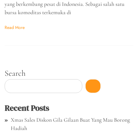
yang berkembang pesat di Indonesia. Sebagai salah satu
bursa komoditas terkemuka di
Read More
Search
Recent Posts
Xmas Sales Diskon Gila Gilaan Buat Yang Mau Borong
Hadiah