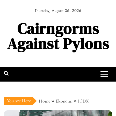
Skip
to
Thursday, August 06, 2026
content
Cairngorms
Against Pylons
You are Here
Home
Ekonomi
ICDX