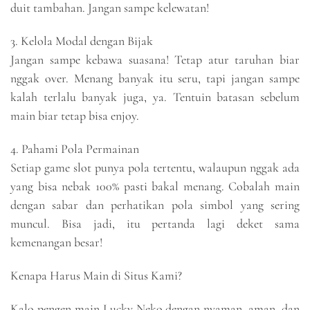
duit tambahan. Jangan sampe kelewatan!
3. Kelola Modal dengan Bijak
Jangan sampe kebawa suasana! Tetap atur taruhan biar
nggak over. Menang banyak itu seru, tapi jangan sampe
kalah terlalu banyak juga, ya. Tentuin batasan sebelum
main biar tetap bisa enjoy.
4. Pahami Pola Permainan
Setiap game slot punya pola tertentu, walaupun nggak ada
yang bisa nebak 100% pasti bakal menang. Cobalah main
dengan sabar dan perhatikan pola simbol yang sering
muncul. Bisa jadi, itu pertanda lagi deket sama
kemenangan besar!
Kenapa Harus Main di Situs Kami?
Kalo pengen main Lucky Neko dengan nyaman, aman, dan