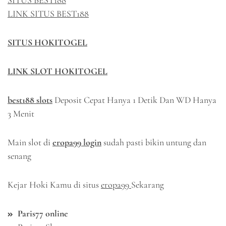
SITUS BEST188
LINK SITUS BEST188
SITUS HOKITOGEL
LINK SLOT HOKITOGEL
best188 slots
Deposit Cepat Hanya 1 Detik Dan WD Hanya
3 Menit
Main slot di
eropa99 login
sudah pasti bikin untung dan
senang
Kejar Hoki Kamu di situs
eropa99
Sekarang
Paris77 online