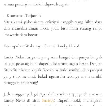
semua pertanyaan bakal dijawab cepat.
– Keamanan Terjamin
Situs kami pake sistem enkripsi canggih yang bikin data
dan transaksi aman 100%. Jadi, bisa main tenang tanpa
khawatir data bocor.
Kesimpulan: Waktunya Cuan di Lucky Neko!
Lucky Neko itu game yang seru banget dan punya banyak
banget peluang buat dapetin keberuntungan besar. Dengan
fitur-fitur keren kayak free spins, wild symbol, dan jackpot
yang siap menanti, bakal ngerasain serunya main sambil
nunggu cuan datang!
Jadi, tunggu apalagi? Ayo, daftar sekarang juga dan mainin
Lucky Neko di situs
Paris77
! Dapetin hoki, menangkan