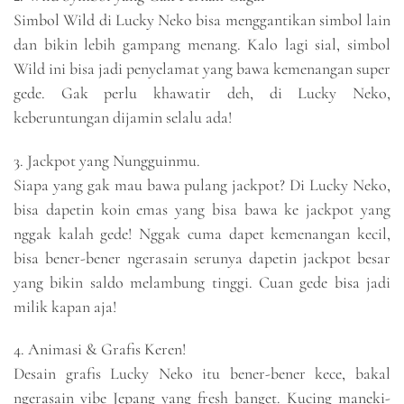
Simbol Wild di Lucky Neko bisa menggantikan simbol lain
dan bikin lebih gampang menang. Kalo lagi sial, simbol
Wild ini bisa jadi penyelamat yang bawa kemenangan super
gede. Gak perlu khawatir deh, di Lucky Neko,
keberuntungan dijamin selalu ada!
3. Jackpot yang Nungguinmu.
Siapa yang gak mau bawa pulang jackpot? Di Lucky Neko,
bisa dapetin koin emas yang bisa bawa ke jackpot yang
nggak kalah gede! Nggak cuma dapet kemenangan kecil,
bisa bener-bener ngerasain serunya dapetin jackpot besar
yang bikin saldo melambung tinggi. Cuan gede bisa jadi
milik kapan aja!
4. Animasi & Grafis Keren!
Desain grafis Lucky Neko itu bener-bener kece, bakal
ngerasain vibe Jepang yang fresh banget. Kucing maneki-